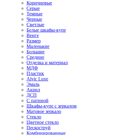
Коричневые
Серые
Темные
Черные
Светлые
Белые шкафы-купе
Венге
Размер
Маленькие
Большие
Средние
Отделка и материал
МДФ
Пластик
Alvic Luxe
Эмаль
Акрил
ДСП
С патиной
Шкафы-купе с зеркалом
Матовое зеркало
Стекло
Цветное стекло
Пескоструй
Комбинированные