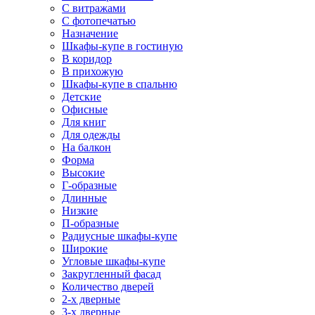
С витражами
С фотопечатью
Назначение
Шкафы-купе в гостиную
В коридор
В прихожую
Шкафы-купе в спальню
Детские
Офисные
Для книг
Для одежды
На балкон
Форма
Высокие
Г-образные
Длинные
Низкие
П-образные
Радиусные шкафы-купе
Широкие
Угловые шкафы-купе
Закругленный фасад
Количество дверей
2-х дверные
3-х дверные