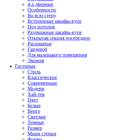
4-х дверные
Особенности
Во всю стену
Встроенные шкафы-купе
Под потолок
Раздвижные шкафы-купе
Открытая секция посередине
Распашные
Гардероб
Для маленького помещения
Эконом
Гостиные
Стиль
Классические
Современные
Модерн
Хай-тек
Цвет
Белые
Венге
Светлые
Темные
Размер
Мини стенки
Форма