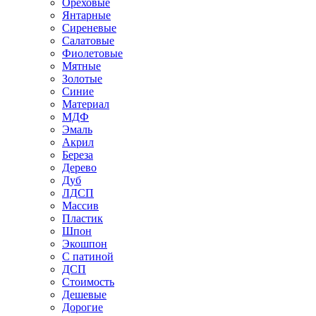
Ореховые
Янтарные
Сиреневые
Салатовые
Фиолетовые
Мятные
Золотые
Синие
Материал
МДФ
Эмаль
Акрил
Береза
Дерево
Дуб
ЛДСП
Массив
Пластик
Шпон
Экошпон
С патиной
ДСП
Стоимость
Дешевые
Дорогие