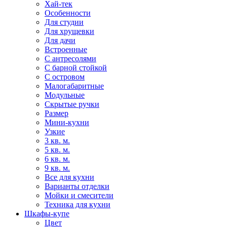
Хай-тек
Особенности
Для студии
Для хрущевки
Для дачи
Встроенные
С антресолями
С барной стойкой
С островом
Малогабаритные
Модульные
Скрытые ручки
Размер
Мини-кухни
Узкие
3 кв. м.
5 кв. м.
6 кв. м.
9 кв. м.
Все для кухни
Варианты отделки
Мойки и смесители
Техника для кухни
Шкафы-купе
Цвет