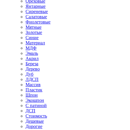
Ореховые
Янтарные
Сиреневые
Салатовые
Фиолетовые
Мятные
Золотые
Синие
Материал
МДФ
Эмаль
Акрил
Береза
Дерево
Дуб
ЛДСП
Массив
Пластик
Шпон
Экошпон
С патиной
ДСП
Стоимость
Дешевые
Дорогие