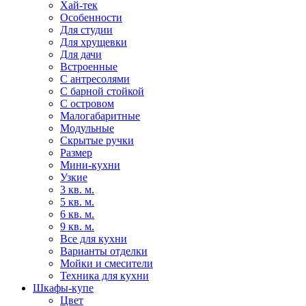
Хай-тек
Особенности
Для студии
Для хрущевки
Для дачи
Встроенные
С антресолями
С барной стойкой
С островом
Малогабаритные
Модульные
Скрытые ручки
Размер
Мини-кухни
Узкие
3 кв. м.
5 кв. м.
6 кв. м.
9 кв. м.
Все для кухни
Варианты отделки
Мойки и смесители
Техника для кухни
Шкафы-купе
Цвет