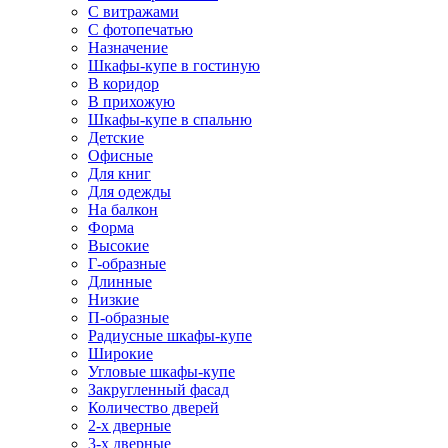
С витражами
С фотопечатью
Назначение
Шкафы-купе в гостиную
В коридор
В прихожую
Шкафы-купе в спальню
Детские
Офисные
Для книг
Для одежды
На балкон
Форма
Высокие
Г-образные
Длинные
Низкие
П-образные
Радиусные шкафы-купе
Широкие
Угловые шкафы-купе
Закругленный фасад
Количество дверей
2-х дверные
3-х дверные