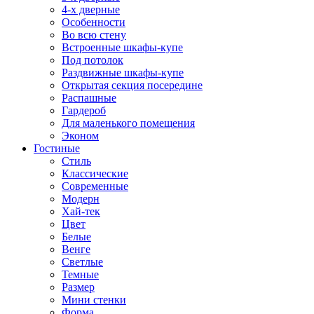
4-х дверные
Особенности
Во всю стену
Встроенные шкафы-купе
Под потолок
Раздвижные шкафы-купе
Открытая секция посередине
Распашные
Гардероб
Для маленького помещения
Эконом
Гостиные
Стиль
Классические
Современные
Модерн
Хай-тек
Цвет
Белые
Венге
Светлые
Темные
Размер
Мини стенки
Форма