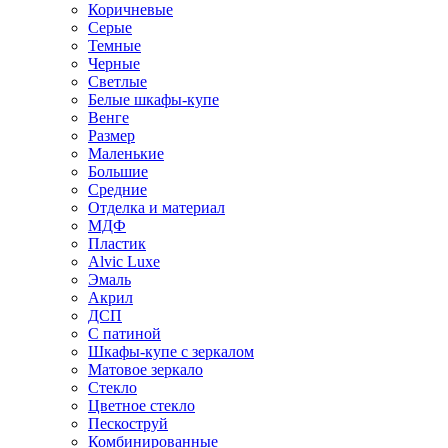
Коричневые
Серые
Темные
Черные
Светлые
Белые шкафы-купе
Венге
Размер
Маленькие
Большие
Средние
Отделка и материал
МДФ
Пластик
Alvic Luxe
Эмаль
Акрил
ДСП
С патиной
Шкафы-купе с зеркалом
Матовое зеркало
Стекло
Цветное стекло
Пескоструй
Комбинированные