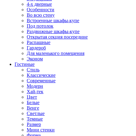
4-х дверные
Особенности
Во всю стену
Встроенные шкафы-купе
Под потолок
Раздвижные шкафы-купе
Открытая секция посередине
Распашные
Гардероб
Для маленького помещения
Эконом
Гостиные
Стиль
Классические
Современные
Модерн
Хай-тек
Цвет
Белые
Венге
Светлые
Темные
Размер
Мини стенки
Форма