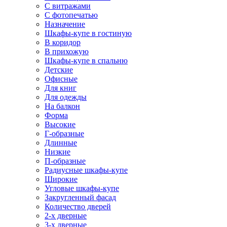
С витражами
С фотопечатью
Назначение
Шкафы-купе в гостиную
В коридор
В прихожую
Шкафы-купе в спальню
Детские
Офисные
Для книг
Для одежды
На балкон
Форма
Высокие
Г-образные
Длинные
Низкие
П-образные
Радиусные шкафы-купе
Широкие
Угловые шкафы-купе
Закругленный фасад
Количество дверей
2-х дверные
3-х дверные