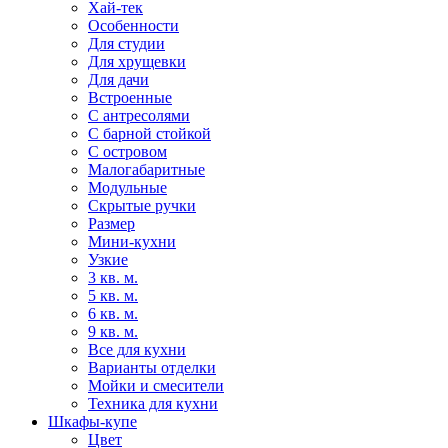
Хай-тек
Особенности
Для студии
Для хрущевки
Для дачи
Встроенные
С антресолями
С барной стойкой
С островом
Малогабаритные
Модульные
Скрытые ручки
Размер
Мини-кухни
Узкие
3 кв. м.
5 кв. м.
6 кв. м.
9 кв. м.
Все для кухни
Варианты отделки
Мойки и смесители
Техника для кухни
Шкафы-купе
Цвет