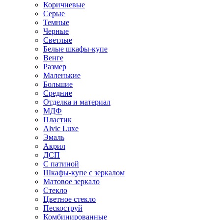
Коричневые
Серые
Темные
Черные
Светлые
Белые шкафы-купе
Венге
Размер
Маленькие
Большие
Средние
Отделка и материал
МДФ
Пластик
Alvic Luxe
Эмаль
Акрил
ДСП
С патиной
Шкафы-купе с зеркалом
Матовое зеркало
Стекло
Цветное стекло
Пескоструй
Комбинированные