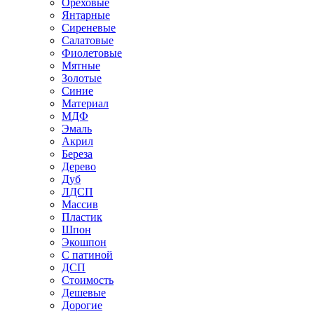
Ореховые
Янтарные
Сиреневые
Салатовые
Фиолетовые
Мятные
Золотые
Синие
Материал
МДФ
Эмаль
Акрил
Береза
Дерево
Дуб
ЛДСП
Массив
Пластик
Шпон
Экошпон
С патиной
ДСП
Стоимость
Дешевые
Дорогие