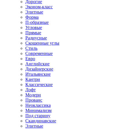
Дорогие
Эконом-класс
Элитные
Форма
П-образные
Угловые
Прямые
Радиусные
Скошенные углы
Стиль
Современные
Евро
Английские
Дизайнерские
Итальянские
Кантри
Классические
Лофт
Модерн
Прованс
Неоклассика
Минимализм
Под старину
Скандинавские
Элитные