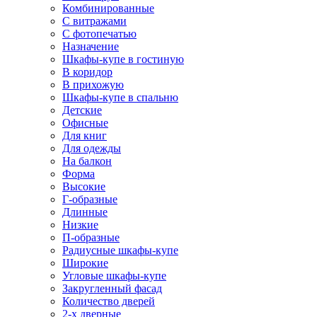
Комбинированные
С витражами
С фотопечатью
Назначение
Шкафы-купе в гостиную
В коридор
В прихожую
Шкафы-купе в спальню
Детские
Офисные
Для книг
Для одежды
На балкон
Форма
Высокие
Г-образные
Длинные
Низкие
П-образные
Радиусные шкафы-купе
Широкие
Угловые шкафы-купе
Закругленный фасад
Количество дверей
2-х дверные