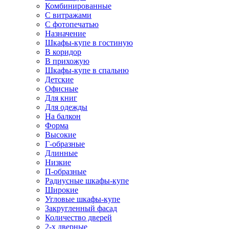
Комбинированные
С витражами
С фотопечатью
Назначение
Шкафы-купе в гостиную
В коридор
В прихожую
Шкафы-купе в спальню
Детские
Офисные
Для книг
Для одежды
На балкон
Форма
Высокие
Г-образные
Длинные
Низкие
П-образные
Радиусные шкафы-купе
Широкие
Угловые шкафы-купе
Закругленный фасад
Количество дверей
2-х дверные