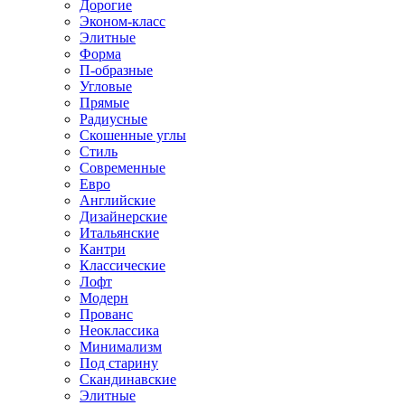
Дорогие
Эконом-класс
Элитные
Форма
П-образные
Угловые
Прямые
Радиусные
Скошенные углы
Стиль
Современные
Евро
Английские
Дизайнерские
Итальянские
Кантри
Классические
Лофт
Модерн
Прованс
Неоклассика
Минимализм
Под старину
Скандинавские
Элитные