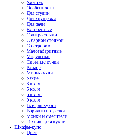
Хай-тек
Особенности
Для студии
Для хрущевки
Для дачи
Встроенные
С антресолями
С барной стойкой
С островом
Малогабаритные
Модульные
Скрытые ручки
Размер
Мини-кухни
Узкие
3 кв. м.
5 кв. м.
6 кв. м.
9 кв. м.
Все для кухни
Варианты отделки
Мойки и смесители
Техника для кухни
Шкафы-купе
Цвет