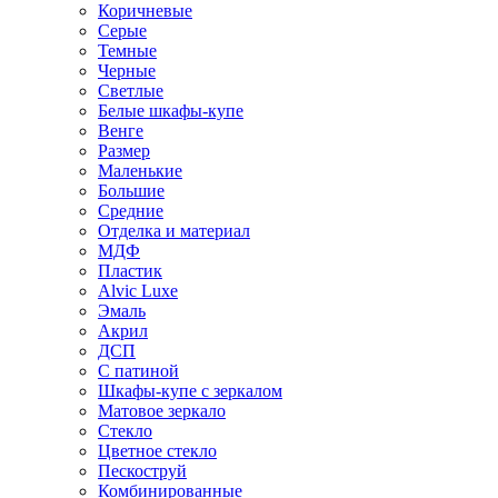
Коричневые
Серые
Темные
Черные
Светлые
Белые шкафы-купе
Венге
Размер
Маленькие
Большие
Средние
Отделка и материал
МДФ
Пластик
Alvic Luxe
Эмаль
Акрил
ДСП
С патиной
Шкафы-купе с зеркалом
Матовое зеркало
Стекло
Цветное стекло
Пескоструй
Комбинированные