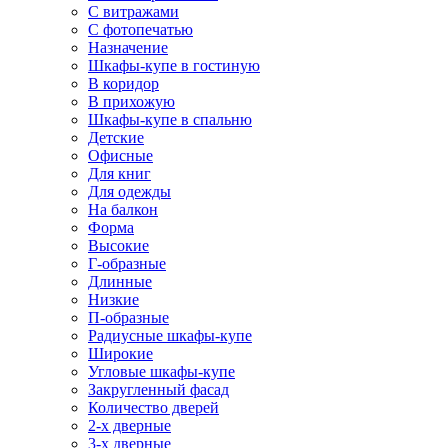
С витражами
С фотопечатью
Назначение
Шкафы-купе в гостиную
В коридор
В прихожую
Шкафы-купе в спальню
Детские
Офисные
Для книг
Для одежды
На балкон
Форма
Высокие
Г-образные
Длинные
Низкие
П-образные
Радиусные шкафы-купе
Широкие
Угловые шкафы-купе
Закругленный фасад
Количество дверей
2-х дверные
3-х дверные