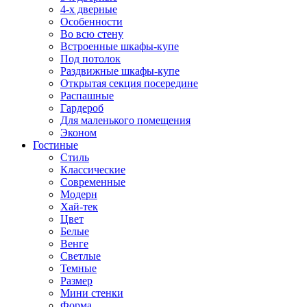
4-х дверные
Особенности
Во всю стену
Встроенные шкафы-купе
Под потолок
Раздвижные шкафы-купе
Открытая секция посередине
Распашные
Гардероб
Для маленького помещения
Эконом
Гостиные
Стиль
Классические
Современные
Модерн
Хай-тек
Цвет
Белые
Венге
Светлые
Темные
Размер
Мини стенки
Форма