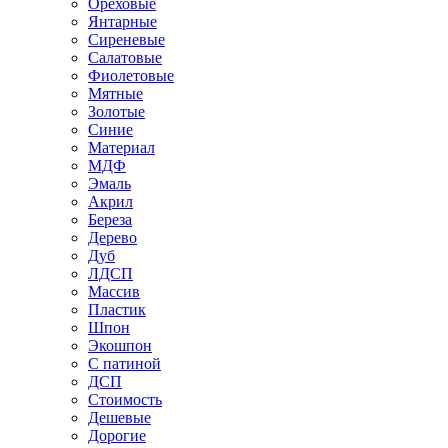
Ореховые
Янтарные
Сиреневые
Салатовые
Фиолетовые
Мятные
Золотые
Синие
Материал
МДФ
Эмаль
Акрил
Береза
Дерево
Дуб
ЛДСП
Массив
Пластик
Шпон
Экошпон
С патиной
ДСП
Стоимость
Дешевые
Дорогие