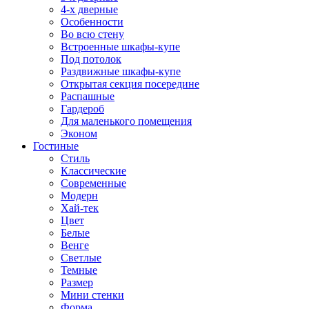
4-х дверные
Особенности
Во всю стену
Встроенные шкафы-купе
Под потолок
Раздвижные шкафы-купе
Открытая секция посередине
Распашные
Гардероб
Для маленького помещения
Эконом
Гостиные
Стиль
Классические
Современные
Модерн
Хай-тек
Цвет
Белые
Венге
Светлые
Темные
Размер
Мини стенки
Форма