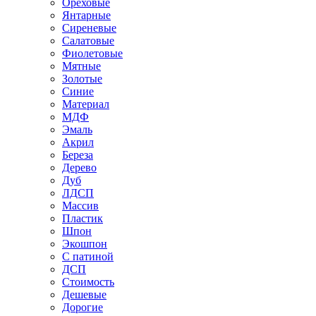
Ореховые
Янтарные
Сиреневые
Салатовые
Фиолетовые
Мятные
Золотые
Синие
Материал
МДФ
Эмаль
Акрил
Береза
Дерево
Дуб
ЛДСП
Массив
Пластик
Шпон
Экошпон
С патиной
ДСП
Стоимость
Дешевые
Дорогие