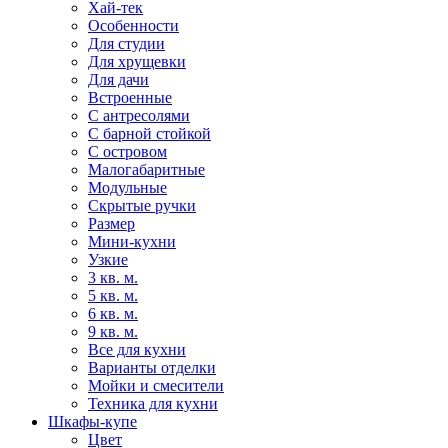
Хай-тек
Особенности
Для студии
Для хрущевки
Для дачи
Встроенные
С антресолями
С барной стойкой
С островом
Малогабаритные
Модульные
Скрытые ручки
Размер
Мини-кухни
Узкие
3 кв. м.
5 кв. м.
6 кв. м.
9 кв. м.
Все для кухни
Варианты отделки
Мойки и смесители
Техника для кухни
Шкафы-купе
Цвет