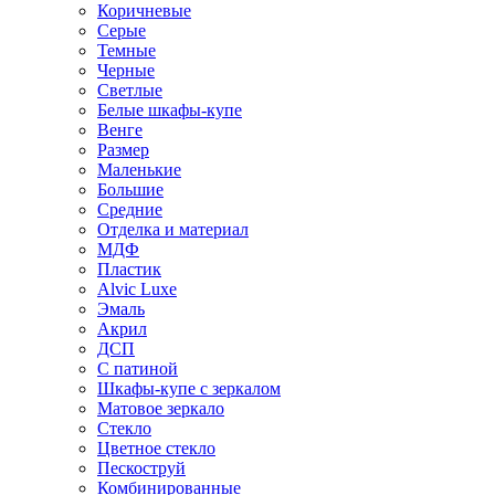
Коричневые
Серые
Темные
Черные
Светлые
Белые шкафы-купе
Венге
Размер
Маленькие
Большие
Средние
Отделка и материал
МДФ
Пластик
Alvic Luxe
Эмаль
Акрил
ДСП
С патиной
Шкафы-купе с зеркалом
Матовое зеркало
Стекло
Цветное стекло
Пескоструй
Комбинированные