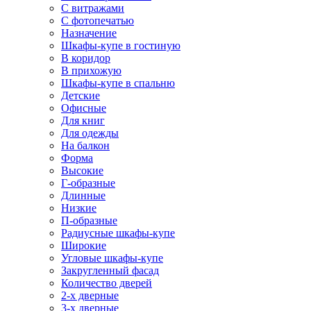
С витражами
С фотопечатью
Назначение
Шкафы-купе в гостиную
В коридор
В прихожую
Шкафы-купе в спальню
Детские
Офисные
Для книг
Для одежды
На балкон
Форма
Высокие
Г-образные
Длинные
Низкие
П-образные
Радиусные шкафы-купе
Широкие
Угловые шкафы-купе
Закругленный фасад
Количество дверей
2-х дверные
3-х дверные