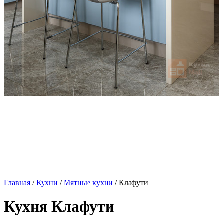
Главная
/
Кухни
/
Мятные кухни
/ Клафути
Кухня Клафути