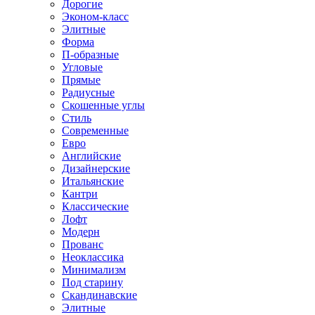
Дорогие
Эконом-класс
Элитные
Форма
П-образные
Угловые
Прямые
Радиусные
Скошенные углы
Стиль
Современные
Евро
Английские
Дизайнерские
Итальянские
Кантри
Классические
Лофт
Модерн
Прованс
Неоклассика
Минимализм
Под старину
Скандинавские
Элитные