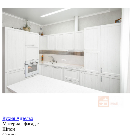
Кухня Адзельо
Материал фасада:
Шпон
Стиль: