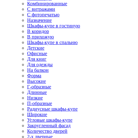
Комбинированные
С витражами
С фотопечатью
Назначение
Шкафы-купе в гостиную
В коридор
В прихожую
Шкафы-купе в спальню
Детские
Офисные
Для книг
Для одежды
На балкон
Форма
Высокие
Г-образные
Длинные
Низкие
П-образные
Радиусные шкафы-купе
Широкие
Угловые шкафы-купе
Закругленный фасад
Количество дверей
2-х дверные