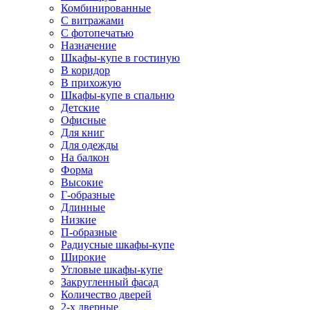
Комбинированные
С витражами
С фотопечатью
Назначение
Шкафы-купе в гостиную
В коридор
В прихожую
Шкафы-купе в спальню
Детские
Офисные
Для книг
Для одежды
На балкон
Форма
Высокие
Г-образные
Длинные
Низкие
П-образные
Радиусные шкафы-купе
Широкие
Угловые шкафы-купе
Закругленный фасад
Количество дверей
2-х дверные