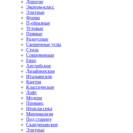
Дорогие
Эконом-класс
Элитные
Форма
П-образные
Угловые
Прямые
Радиусные
Скошенные углы
Стиль
Современные
Евро
Английские
Дизайнерские
Итальянские
Кантри
Классические
Лофт
Модерн
Прованс
Неоклассика
Минимализм
Под старину
Скандинавские
Элитные