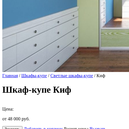
Главная
/
Шкафы-купе
/
Светлые шкафы-купе
/ Киф
Шкаф-купе Киф
Цена:
от 48 000
руб.
Добавить в корзину
Расчет цены
Вызвать