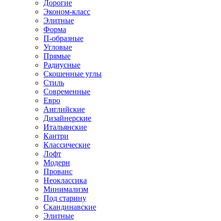
Дорогие
Эконом-класс
Элитные
Форма
П-образные
Угловые
Прямые
Радиусные
Скошенные углы
Стиль
Современные
Евро
Английские
Дизайнерские
Итальянские
Кантри
Классические
Лофт
Модерн
Прованс
Неоклассика
Минимализм
Под старину
Скандинавские
Элитные