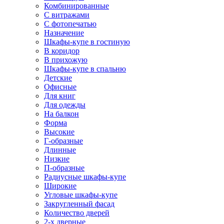
Комбинированные
С витражами
С фотопечатью
Назначение
Шкафы-купе в гостиную
В коридор
В прихожую
Шкафы-купе в спальню
Детские
Офисные
Для книг
Для одежды
На балкон
Форма
Высокие
Г-образные
Длинные
Низкие
П-образные
Радиусные шкафы-купе
Широкие
Угловые шкафы-купе
Закругленный фасад
Количество дверей
2-х дверные