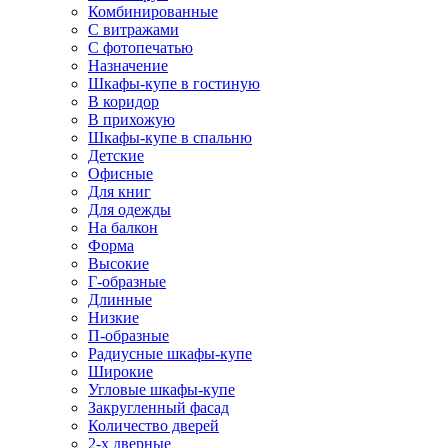
Комбинированные
С витражами
С фотопечатью
Назначение
Шкафы-купе в гостиную
В коридор
В прихожую
Шкафы-купе в спальню
Детские
Офисные
Для книг
Для одежды
На балкон
Форма
Высокие
Г-образные
Длинные
Низкие
П-образные
Радиусные шкафы-купе
Широкие
Угловые шкафы-купе
Закругленный фасад
Количество дверей
2-х дверные