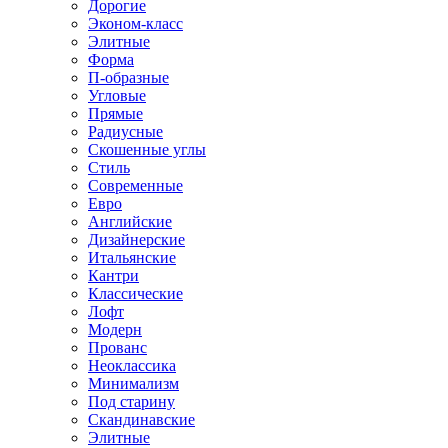
Дорогие
Эконом-класс
Элитные
Форма
П-образные
Угловые
Прямые
Радиусные
Скошенные углы
Стиль
Современные
Евро
Английские
Дизайнерские
Итальянские
Кантри
Классические
Лофт
Модерн
Прованс
Неоклассика
Минимализм
Под старину
Скандинавские
Элитные