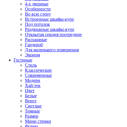
4-х дверные
Особенности
Во всю стену
Встроенные шкафы-купе
Под потолок
Раздвижные шкафы-купе
Открытая секция посередине
Распашные
Гардероб
Для маленького помещения
Эконом
Гостиные
Стиль
Классические
Современные
Модерн
Хай-тек
Цвет
Белые
Венге
Светлые
Темные
Размер
Мини стенки
Форма