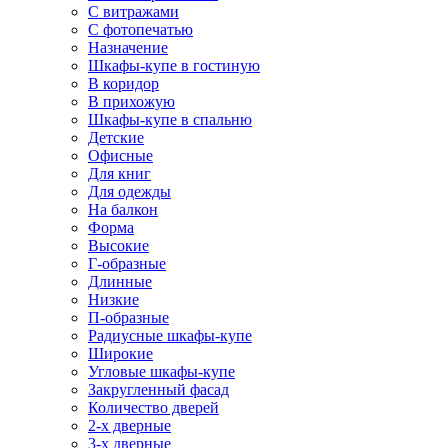
С витражами
С фотопечатью
Назначение
Шкафы-купе в гостиную
В коридор
В прихожую
Шкафы-купе в спальню
Детские
Офисные
Для книг
Для одежды
На балкон
Форма
Высокие
Г-образные
Длинные
Низкие
П-образные
Радиусные шкафы-купе
Широкие
Угловые шкафы-купе
Закругленный фасад
Количество дверей
2-х дверные
3-х дверные