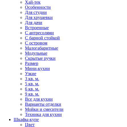
Хай-тек
Особенности
Для студии
Для хрущевки
Для дачи
Встроенные
С антресолями
С барной стойкой
С островом
Малогабаритные
Модульные
Скрытые ручки
Размер
Мини-кухни
Узкие
3 кв. м.
5 кв. м.
6 кв. м.
9 кв. м.
Все для кухни
Варианты отделки
Мойки и смесители
Техника для кухни
Шкафы-купе
Цвет