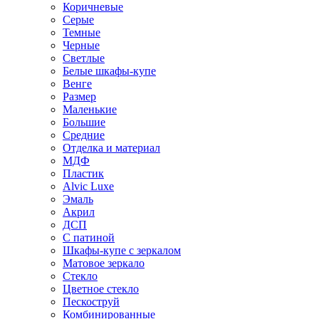
Коричневые
Серые
Темные
Черные
Светлые
Белые шкафы-купе
Венге
Размер
Маленькие
Большие
Средние
Отделка и материал
МДФ
Пластик
Alvic Luxe
Эмаль
Акрил
ДСП
С патиной
Шкафы-купе с зеркалом
Матовое зеркало
Стекло
Цветное стекло
Пескоструй
Комбинированные