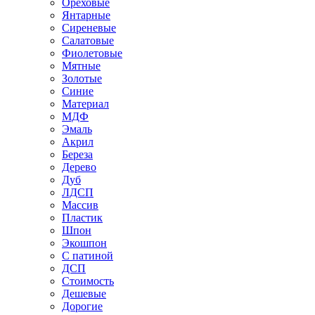
Ореховые
Янтарные
Сиреневые
Салатовые
Фиолетовые
Мятные
Золотые
Синие
Материал
МДФ
Эмаль
Акрил
Береза
Дерево
Дуб
ЛДСП
Массив
Пластик
Шпон
Экошпон
С патиной
ДСП
Стоимость
Дешевые
Дорогие