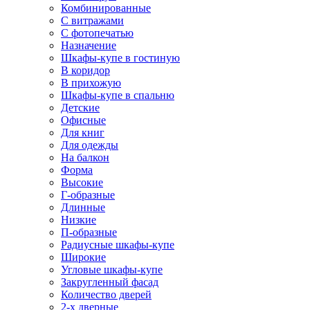
Комбинированные
С витражами
С фотопечатью
Назначение
Шкафы-купе в гостиную
В коридор
В прихожую
Шкафы-купе в спальню
Детские
Офисные
Для книг
Для одежды
На балкон
Форма
Высокие
Г-образные
Длинные
Низкие
П-образные
Радиусные шкафы-купе
Широкие
Угловые шкафы-купе
Закругленный фасад
Количество дверей
2-х дверные