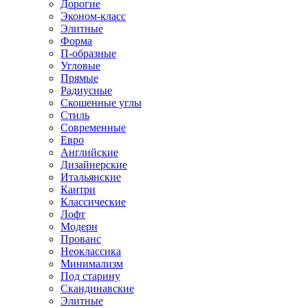
Дорогие
Эконом-класс
Элитные
Форма
П-образные
Угловые
Прямые
Радиусные
Скошенные углы
Стиль
Современные
Евро
Английские
Дизайнерские
Итальянские
Кантри
Классические
Лофт
Модерн
Прованс
Неоклассика
Минимализм
Под старину
Скандинавские
Элитные