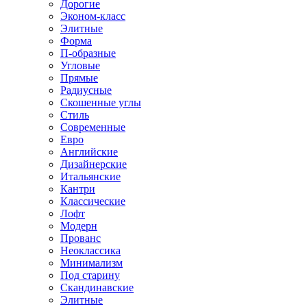
Дорогие
Эконом-класс
Элитные
Форма
П-образные
Угловые
Прямые
Радиусные
Скошенные углы
Стиль
Современные
Евро
Английские
Дизайнерские
Итальянские
Кантри
Классические
Лофт
Модерн
Прованс
Неоклассика
Минимализм
Под старину
Скандинавские
Элитные