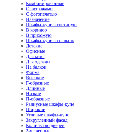
Комбинированные
С витражами
С фотопечатью
Назначение
Шкафы-купе в гостиную
В коридор
В прихожую
Шкафы-купе в спальню
Детские
Офисные
Для книг
Для одежды
На балкон
Форма
Высокие
Г-образные
Длинные
Низкие
П-образные
Радиусные шкафы-купе
Широкие
Угловые шкафы-купе
Закругленный фасад
Количество дверей
2-х дверные