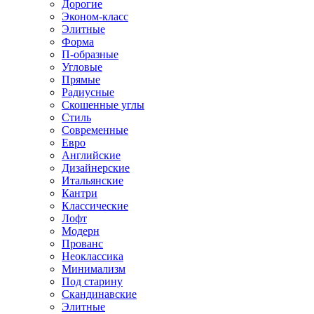
Дорогие
Эконом-класс
Элитные
Форма
П-образные
Угловые
Прямые
Радиусные
Скошенные углы
Стиль
Современные
Евро
Английские
Дизайнерские
Итальянские
Кантри
Классические
Лофт
Модерн
Прованс
Неоклассика
Минимализм
Под старину
Скандинавские
Элитные