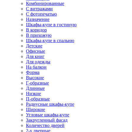
Комбинированные
С витражами
С фотопечатью
Назначение
Шкафы-купе в гостиную
В коридор
В прихожую
Шкафы-купе в спальню
Детские
Офисные
Для книг
Для одежды
На балкон
Форма
Высокие
Г-образные
Длинные
Низкие
П-образные
Радиусные шкафы-купе
Широкие
Угловые шкафы-купе
Закругленный фасад
Количество дверей
2-х дверные