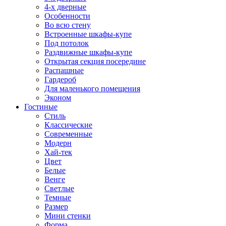
4-х дверные
Особенности
Во всю стену
Встроенные шкафы-купе
Под потолок
Раздвижные шкафы-купе
Открытая секция посередине
Распашные
Гардероб
Для маленького помещения
Эконом
Гостиные
Стиль
Классические
Современные
Модерн
Хай-тек
Цвет
Белые
Венге
Светлые
Темные
Размер
Мини стенки
Форма