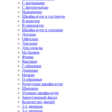
С витражами
С фотопечатью
Назначение
Шкафы-купе в гостиную
В коридор
В прихожую
Шкафы-купе в спальню
Детские
Офисные
Для книг
Для одежды
На балкон
Форма
Высокие
Г-образные
Длинные
Низкие
П-образные
Радиусные шкафы-купе
Широкие
Угловые шкафы-купе
Закругленный фасад
Количество дверей
2-х дверные
3-х дверные