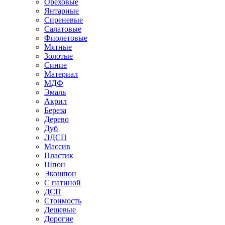
Ореховые
Янтарные
Сиреневые
Салатовые
Фиолетовые
Мятные
Золотые
Синие
Материал
МДФ
Эмаль
Акрил
Береза
Дерево
Дуб
ЛДСП
Массив
Пластик
Шпон
Экошпон
С патиной
ДСП
Стоимость
Дешевые
Дорогие