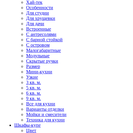
Хай-тек
Особенности
Для студии
Для хрущевки
Для дачи
Встроенные
С антресолями
С барной стойкой
С островом
Малогабаритные
Модульные
Скрытые ручки
Размер
Мини-кухни
Узкие
3 кв. м.
5 кв. м.
6 кв. м.
9 кв. м.
Все для кухни
Варианты отделки
Мойки и смесители
Техника для кухни
Шкафы-купе
Цвет