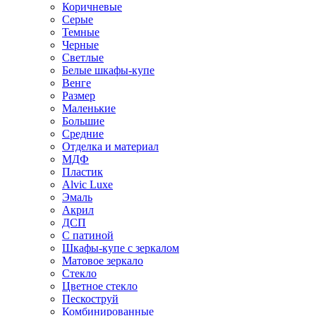
Коричневые
Серые
Темные
Черные
Светлые
Белые шкафы-купе
Венге
Размер
Маленькие
Большие
Средние
Отделка и материал
МДФ
Пластик
Alvic Luxe
Эмаль
Акрил
ДСП
С патиной
Шкафы-купе с зеркалом
Матовое зеркало
Стекло
Цветное стекло
Пескоструй
Комбинированные