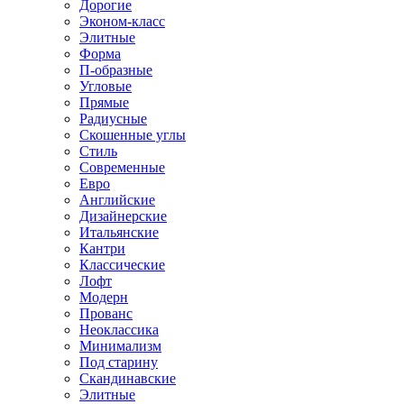
Дорогие
Эконом-класс
Элитные
Форма
П-образные
Угловые
Прямые
Радиусные
Скошенные углы
Стиль
Современные
Евро
Английские
Дизайнерские
Итальянские
Кантри
Классические
Лофт
Модерн
Прованс
Неоклассика
Минимализм
Под старину
Скандинавские
Элитные