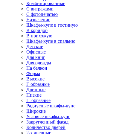
Комбинированные
С витражами
С фотопечатью
Назначение
Шкафы-купе в гостиную
В коридор
В прихожую
Шкафы-купе в спальню
Детские
Офисные
Для книг
Для одежды
На балкон
Форма
Высокие
Г-образные
Длинные
Низкие
П-образные
Радиусные шкафы-купе
Широкие
Угловые шкафы-купе
Закругленный фасад
Количество дверей
2-х дверные