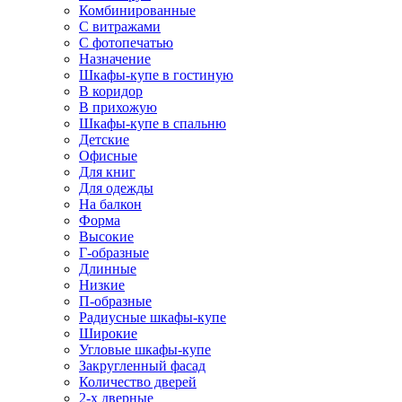
Комбинированные
С витражами
С фотопечатью
Назначение
Шкафы-купе в гостиную
В коридор
В прихожую
Шкафы-купе в спальню
Детские
Офисные
Для книг
Для одежды
На балкон
Форма
Высокие
Г-образные
Длинные
Низкие
П-образные
Радиусные шкафы-купе
Широкие
Угловые шкафы-купе
Закругленный фасад
Количество дверей
2-х дверные