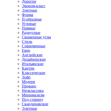
Дорогие
Эконом-класс
Элитные
Форма
П-образные
Угловые
Прямые
Радиусные
Скошенные углы
Стиль
Современные
Евро
Английские
Дизайнерские
Итальянские
Кантри
Классические
Лофт
Модерн
Прованс
Неоклассика
Минимализм
Под старину
Скандинавские
Элитные