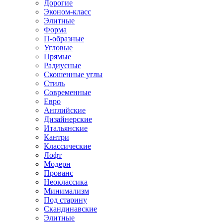
Дорогие
Эконом-класс
Элитные
Форма
П-образные
Угловые
Прямые
Радиусные
Скошенные углы
Стиль
Современные
Евро
Английские
Дизайнерские
Итальянские
Кантри
Классические
Лофт
Модерн
Прованс
Неоклассика
Минимализм
Под старину
Скандинавские
Элитные