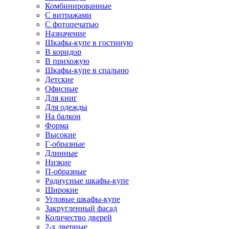
Комбинированные
С витражами
С фотопечатью
Назначение
Шкафы-купе в гостиную
В коридор
В прихожую
Шкафы-купе в спальню
Детские
Офисные
Для книг
Для одежды
На балкон
Форма
Высокие
Г-образные
Длинные
Низкие
П-образные
Радиусные шкафы-купе
Широкие
Угловые шкафы-купе
Закругленный фасад
Количество дверей
2-х дверные