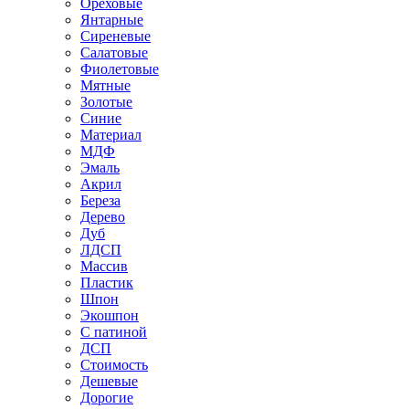
Ореховые
Янтарные
Сиреневые
Салатовые
Фиолетовые
Мятные
Золотые
Синие
Материал
МДФ
Эмаль
Акрил
Береза
Дерево
Дуб
ЛДСП
Массив
Пластик
Шпон
Экошпон
С патиной
ДСП
Стоимость
Дешевые
Дорогие