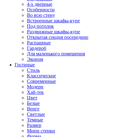
4-х дверные
Особенности
Во всю стену
Встроенные шкафы-купе
Под потолок
Раздвижные шкафы-купе
Открытая секция посередине
Распашные
Гардероб
Для маленького помещения
Эконом
Гостиные
Стиль
Классические
Современные
Модерн
Хай-тек
Цвет
Белые
Венге
Светлые
Темные
Размер
Мини стенки
Форма