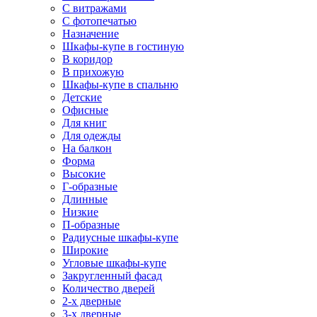
С витражами
С фотопечатью
Назначение
Шкафы-купе в гостиную
В коридор
В прихожую
Шкафы-купе в спальню
Детские
Офисные
Для книг
Для одежды
На балкон
Форма
Высокие
Г-образные
Длинные
Низкие
П-образные
Радиусные шкафы-купе
Широкие
Угловые шкафы-купе
Закругленный фасад
Количество дверей
2-х дверные
3-х дверные