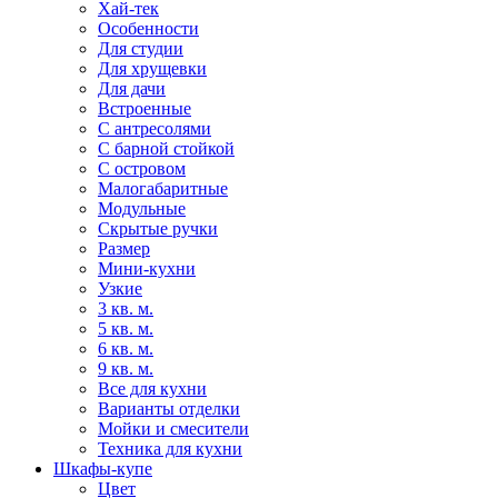
Хай-тек
Особенности
Для студии
Для хрущевки
Для дачи
Встроенные
С антресолями
С барной стойкой
С островом
Малогабаритные
Модульные
Скрытые ручки
Размер
Мини-кухни
Узкие
3 кв. м.
5 кв. м.
6 кв. м.
9 кв. м.
Все для кухни
Варианты отделки
Мойки и смесители
Техника для кухни
Шкафы-купе
Цвет