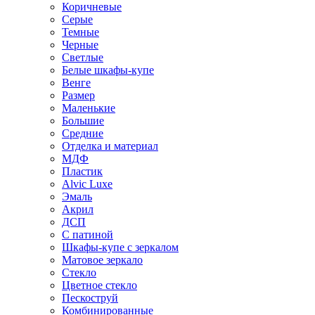
Коричневые
Серые
Темные
Черные
Светлые
Белые шкафы-купе
Венге
Размер
Маленькие
Большие
Средние
Отделка и материал
МДФ
Пластик
Alvic Luxe
Эмаль
Акрил
ДСП
С патиной
Шкафы-купе с зеркалом
Матовое зеркало
Стекло
Цветное стекло
Пескоструй
Комбинированные