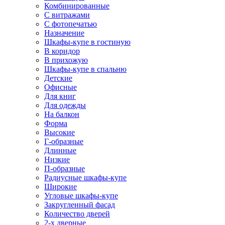
Комбинированные
С витражами
С фотопечатью
Назначение
Шкафы-купе в гостиную
В коридор
В прихожую
Шкафы-купе в спальню
Детские
Офисные
Для книг
Для одежды
На балкон
Форма
Высокие
Г-образные
Длинные
Низкие
П-образные
Радиусные шкафы-купе
Широкие
Угловые шкафы-купе
Закругленный фасад
Количество дверей
2-х дверные