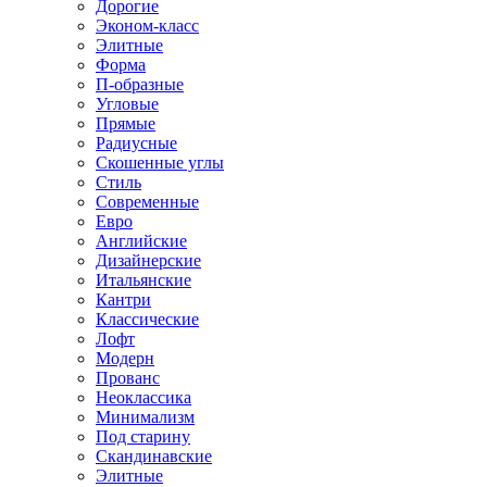
Дорогие
Эконом-класс
Элитные
Форма
П-образные
Угловые
Прямые
Радиусные
Скошенные углы
Стиль
Современные
Евро
Английские
Дизайнерские
Итальянские
Кантри
Классические
Лофт
Модерн
Прованс
Неоклассика
Минимализм
Под старину
Скандинавские
Элитные