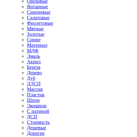
Ореховые
Янтарные
Сиреневые
Салатовые
Фиолетовые
Мятные
Золотые
Синие
Материал
МДФ
Эмаль
Акрил
Береза
Дерево
Дуб
ЛДСП
Массив
Пластик
Шпон
Экошпон
С патиной
ДСП
Стоимость
Дешевые
Дорогие