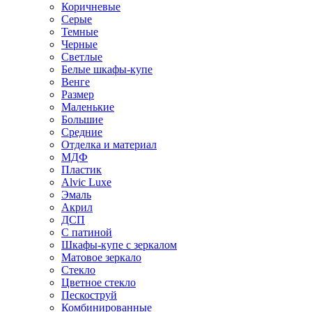
Коричневые
Серые
Темные
Черные
Светлые
Белые шкафы-купе
Венге
Размер
Маленькие
Большие
Средние
Отделка и материал
МДФ
Пластик
Alvic Luxe
Эмаль
Акрил
ДСП
С патиной
Шкафы-купе с зеркалом
Матовое зеркало
Стекло
Цветное стекло
Пескоструй
Комбинированные