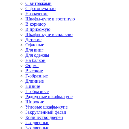
С витражами
С фотопечатью
Назначение
Шкафы-купе в гостиную
В коридор
В прихожую
Шкафы-купе в спальню
Детские
Офисные
Для книг
Для одежды
На балкон
Форма
Высокие
Г-образные
Длинные
Низкие
П-образные
Радиусные шкафы-купе
Широкие
Угловые шкафы-купе
Закругленный фасад
Количество дверей
2-х дверные
3-х дверные