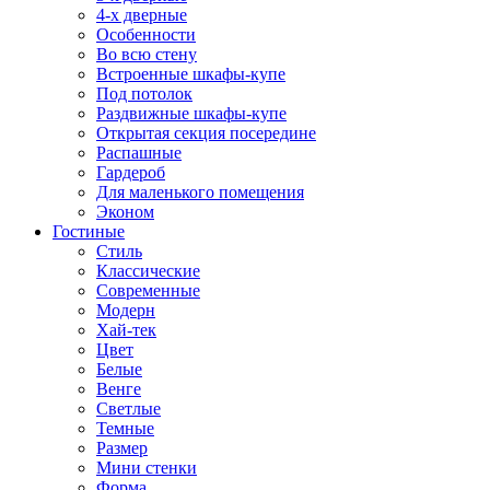
4-х дверные
Особенности
Во всю стену
Встроенные шкафы-купе
Под потолок
Раздвижные шкафы-купе
Открытая секция посередине
Распашные
Гардероб
Для маленького помещения
Эконом
Гостиные
Стиль
Классические
Современные
Модерн
Хай-тек
Цвет
Белые
Венге
Светлые
Темные
Размер
Мини стенки
Форма