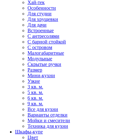
Хай-тек
Особенности
Для студии
Для хрущевки
Для дачи
Встроенные
С антресолями
С барной стойкой
С островом
Малогабаритные
Модульные
Скрытые ручки
Размер
Мини-кухни
Узкие
3 кв. м.
5 кв. м.
6 кв. м.
9 кв. м.
Все для кухни
Варианты отделки
Мойки и смесители
Техника для кухни
Шкафы-купе
Цвет