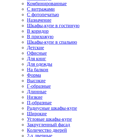
Комбинированные
С витражами
С фотопечатью
Назначение
Шкафы-купе в гостиную
В коридор
В прихожую
Шкафы-купе в спальню
Детские
Офисные
Для книг
Для одежды
На балкон
Форма
Высокие
Г-образные
Длинные
Низкие
П-образные
Радиусные шкафы-купе
Широкие
Угловые шкафы-купе
Закругленный фасад
Количество дверей
2-х дверные