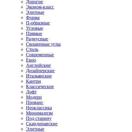
Дорогие
Эконом-класс
Элитные
Форма
П-образные
Угловые
Прямые
Радиусные
Скошенные углы
Стиль
Современные
Евро
Английские
Дизайнерские
Итальянские
Кантри
Классические
Лофт
Модерн
Прованс
Неоклассика
Минимализм
Под старину
Скандинавские
Элитные