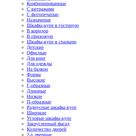
Комбинированные
С витражами
С фотопечатью
Назначение
Шкафы-купе в гостиную
В коридор
В прихожую
Шкафы-купе в спальню
Детские
Офисные
Для книг
Для одежды
На балкон
Форма
Высокие
Г-образные
Длинные
Низкие
П-образные
Радиусные шкафы-купе
Широкие
Угловые шкафы-купе
Закругленный фасад
Количество дверей
2-х дверные