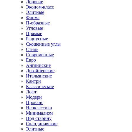
Дорогие
Эконом-класс
Элитные
Форма
П-образные
Угловые
Прямые
Радиусные
Скошенные углы
Стиль
Современные
Евро
Английские
Дизайнерские
Итальянские
Кантри
Классические
Лофт
Модерн
Прованс
Неоклассика
Минимализм
Под старину
Скандинавские
Элитные