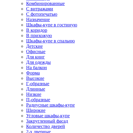
Комбинированные
С витражами
С фотопечатью
Назначение
Шкафы-купе в гостиную
В коридор
В прихожую
Шкафы-купе в спальню
Детские
Офисные
Для книг
Для одежды
На балкон
Форма
Высокие
Г-образные
Длинные
Низкие
П-образные
Радиусные шкафы-купе
Широкие
Угловые шкафы-купе
Закругленный фасад
Количество дверей
2-х дверные