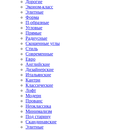
Дорогие
Эконом-класс
Элитные
Форма
П-образные
Угловые
Прямые
Радиусные
Скошенные углы
Стиль
Современные
Евро
Английские
Дизайнерские
Итальянские
Кантри
Классические
Лофт
Модерн
Прованс
Неоклассика
Минимализм
Под старину
Скандинавские
Элитные