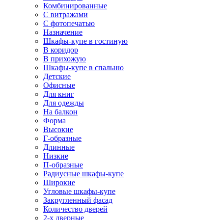
Комбинированные
С витражами
С фотопечатью
Назначение
Шкафы-купе в гостиную
В коридор
В прихожую
Шкафы-купе в спальню
Детские
Офисные
Для книг
Для одежды
На балкон
Форма
Высокие
Г-образные
Длинные
Низкие
П-образные
Радиусные шкафы-купе
Широкие
Угловые шкафы-купе
Закругленный фасад
Количество дверей
2-х дверные