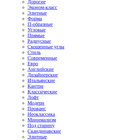
Дорогие
Эконом-класс
Элитные
Форма
П-образные
Угловые
Прямые
Радиусные
Скошенные углы
Стиль
Современные
Евро
Английские
Дизайнерские
Итальянские
Кантри
Классические
Лофт
Модерн
Прованс
Неоклассика
Минимализм
Под старину
Скандинавские
Элитные