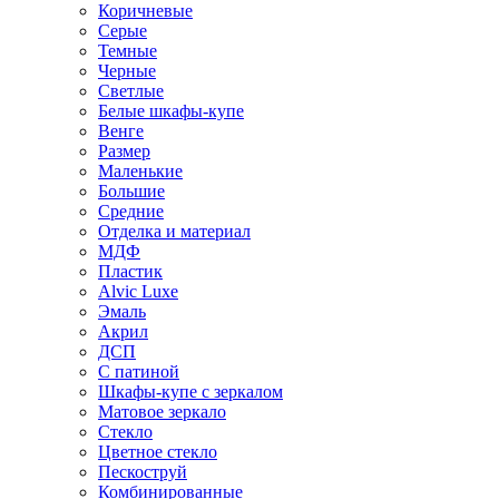
Коричневые
Серые
Темные
Черные
Светлые
Белые шкафы-купе
Венге
Размер
Маленькие
Большие
Средние
Отделка и материал
МДФ
Пластик
Alvic Luxe
Эмаль
Акрил
ДСП
С патиной
Шкафы-купе с зеркалом
Матовое зеркало
Стекло
Цветное стекло
Пескоструй
Комбинированные