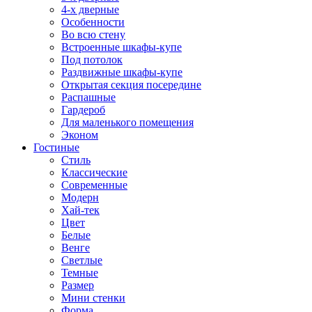
4-х дверные
Особенности
Во всю стену
Встроенные шкафы-купе
Под потолок
Раздвижные шкафы-купе
Открытая секция посередине
Распашные
Гардероб
Для маленького помещения
Эконом
Гостиные
Стиль
Классические
Современные
Модерн
Хай-тек
Цвет
Белые
Венге
Светлые
Темные
Размер
Мини стенки
Форма