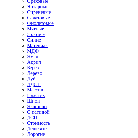
Ореховые
Янтарные
Сиреневые
Салатовые
Фиолетовые
Мятные
Золотые
Синие
Материал
МДФ
Эмаль
Акрил
Береза
Дерево
Дуб
ЛДСП
Массив
Пластик
Шпон
Экошпон
С патиной
ДСП
Стоимость
Дешевые
Дорогие