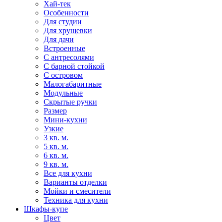
Хай-тек
Особенности
Для студии
Для хрущевки
Для дачи
Встроенные
С антресолями
С барной стойкой
С островом
Малогабаритные
Модульные
Скрытые ручки
Размер
Мини-кухни
Узкие
3 кв. м.
5 кв. м.
6 кв. м.
9 кв. м.
Все для кухни
Варианты отделки
Мойки и смесители
Техника для кухни
Шкафы-купе
Цвет