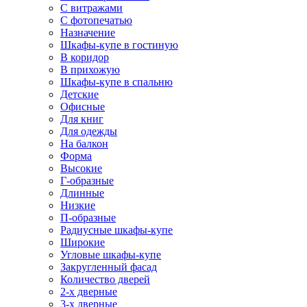
С витражами
С фотопечатью
Назначение
Шкафы-купе в гостиную
В коридор
В прихожую
Шкафы-купе в спальню
Детские
Офисные
Для книг
Для одежды
На балкон
Форма
Высокие
Г-образные
Длинные
Низкие
П-образные
Радиусные шкафы-купе
Широкие
Угловые шкафы-купе
Закругленный фасад
Количество дверей
2-х дверные
3-х дверные