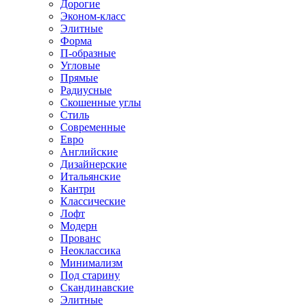
Дорогие
Эконом-класс
Элитные
Форма
П-образные
Угловые
Прямые
Радиусные
Скошенные углы
Стиль
Современные
Евро
Английские
Дизайнерские
Итальянские
Кантри
Классические
Лофт
Модерн
Прованс
Неоклассика
Минимализм
Под старину
Скандинавские
Элитные