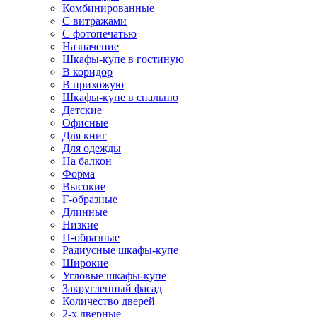
Комбинированные
С витражами
С фотопечатью
Назначение
Шкафы-купе в гостиную
В коридор
В прихожую
Шкафы-купе в спальню
Детские
Офисные
Для книг
Для одежды
На балкон
Форма
Высокие
Г-образные
Длинные
Низкие
П-образные
Радиусные шкафы-купе
Широкие
Угловые шкафы-купе
Закругленный фасад
Количество дверей
2-х дверные