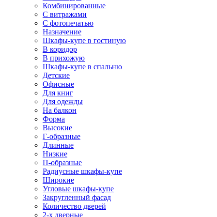
Комбинированные
С витражами
С фотопечатью
Назначение
Шкафы-купе в гостиную
В коридор
В прихожую
Шкафы-купе в спальню
Детские
Офисные
Для книг
Для одежды
На балкон
Форма
Высокие
Г-образные
Длинные
Низкие
П-образные
Радиусные шкафы-купе
Широкие
Угловые шкафы-купе
Закругленный фасад
Количество дверей
2-х дверные