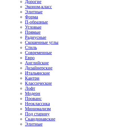
Дорогие
Эконом-класс
Элитные
Форма
П-образные
Угловые
Прямые
Радиусные
Скошенные углы
Стиль
Современные
Евро
Английские
Дизайнерские
Итальянские
Кантри
Классические
Лофт
Модерн
Прованс
Неоклассика
Минимализм
Под старину
Скандинавские
Элитные