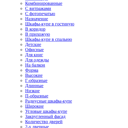
Комбинированные
С витражами
С фотопечатью
Назначение
Шкафы-купе в гостиную
В коридор
В прихожую
Шкафы-купе в спальню
Детские
Офисные
Для книг
Для одежды
На балкон
Форма
Высокие
Г-образные
Длинные
Низкие
П-образные
Радиусные шкафы-купе
Широкие
Угловые шкафы-купе
Закругленный фасад
Количество дверей
2-х дверные