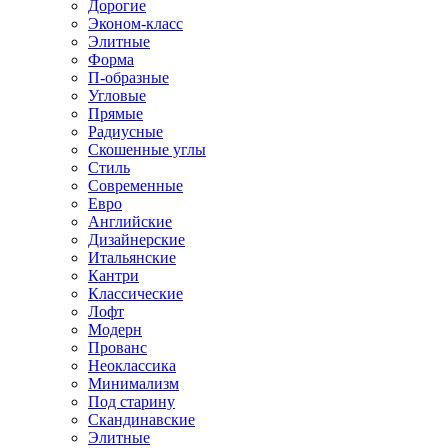
Дорогие
Эконом-класс
Элитные
Форма
П-образные
Угловые
Прямые
Радиусные
Скошенные углы
Стиль
Современные
Евро
Английские
Дизайнерские
Итальянские
Кантри
Классические
Лофт
Модерн
Прованс
Неоклассика
Минимализм
Под старину
Скандинавские
Элитные