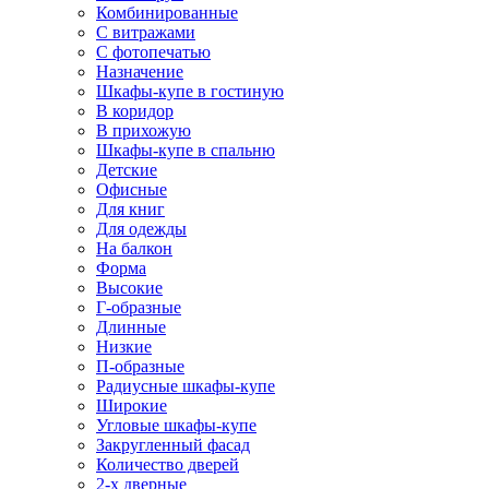
Комбинированные
С витражами
С фотопечатью
Назначение
Шкафы-купе в гостиную
В коридор
В прихожую
Шкафы-купе в спальню
Детские
Офисные
Для книг
Для одежды
На балкон
Форма
Высокие
Г-образные
Длинные
Низкие
П-образные
Радиусные шкафы-купе
Широкие
Угловые шкафы-купе
Закругленный фасад
Количество дверей
2-х дверные