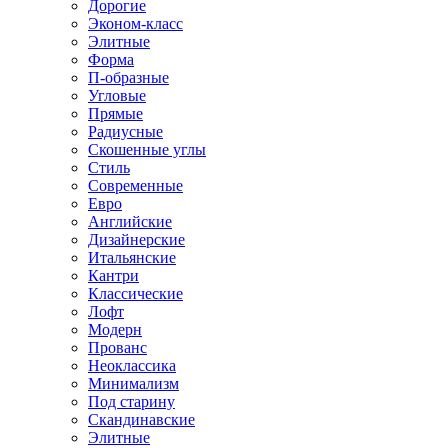
Дорогие
Эконом-класс
Элитные
Форма
П-образные
Угловые
Прямые
Радиусные
Скошенные углы
Стиль
Современные
Евро
Английские
Дизайнерские
Итальянские
Кантри
Классические
Лофт
Модерн
Прованс
Неоклассика
Минимализм
Под старину
Скандинавские
Элитные