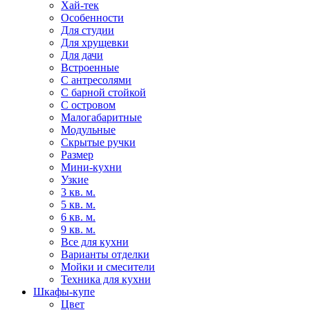
Хай-тек
Особенности
Для студии
Для хрущевки
Для дачи
Встроенные
С антресолями
С барной стойкой
С островом
Малогабаритные
Модульные
Скрытые ручки
Размер
Мини-кухни
Узкие
3 кв. м.
5 кв. м.
6 кв. м.
9 кв. м.
Все для кухни
Варианты отделки
Мойки и смесители
Техника для кухни
Шкафы-купе
Цвет