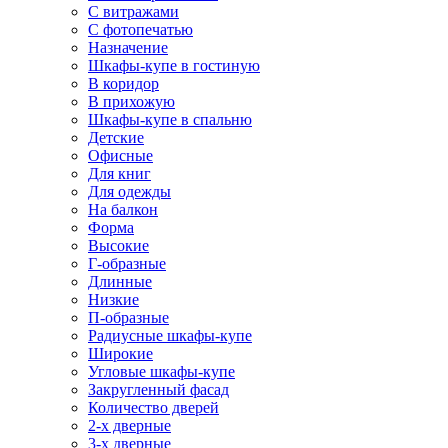
С витражами
С фотопечатью
Назначение
Шкафы-купе в гостиную
В коридор
В прихожую
Шкафы-купе в спальню
Детские
Офисные
Для книг
Для одежды
На балкон
Форма
Высокие
Г-образные
Длинные
Низкие
П-образные
Радиусные шкафы-купе
Широкие
Угловые шкафы-купе
Закругленный фасад
Количество дверей
2-х дверные
3-х дверные