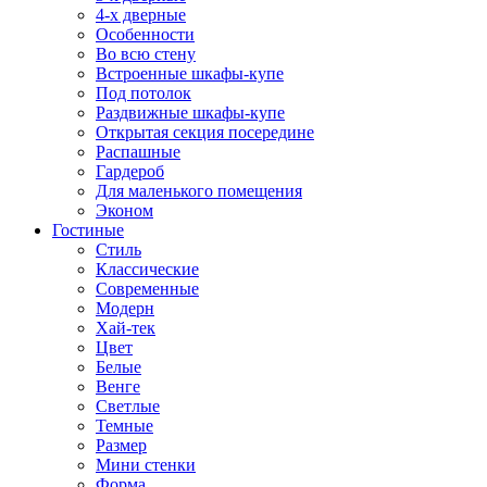
4-х дверные
Особенности
Во всю стену
Встроенные шкафы-купе
Под потолок
Раздвижные шкафы-купе
Открытая секция посередине
Распашные
Гардероб
Для маленького помещения
Эконом
Гостиные
Стиль
Классические
Современные
Модерн
Хай-тек
Цвет
Белые
Венге
Светлые
Темные
Размер
Мини стенки
Форма