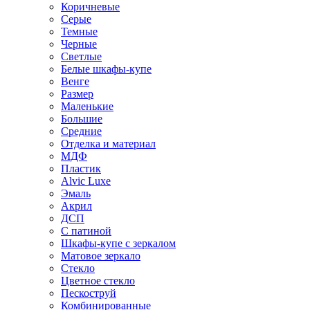
Коричневые
Серые
Темные
Черные
Светлые
Белые шкафы-купе
Венге
Размер
Маленькие
Большие
Средние
Отделка и материал
МДФ
Пластик
Alvic Luxe
Эмаль
Акрил
ДСП
С патиной
Шкафы-купе с зеркалом
Матовое зеркало
Стекло
Цветное стекло
Пескоструй
Комбинированные