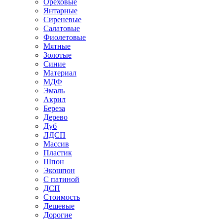
Ореховые
Янтарные
Сиреневые
Салатовые
Фиолетовые
Мятные
Золотые
Синие
Материал
МДФ
Эмаль
Акрил
Береза
Дерево
Дуб
ЛДСП
Массив
Пластик
Шпон
Экошпон
С патиной
ДСП
Стоимость
Дешевые
Дорогие