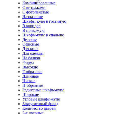
Комбинированные
С витражами
С фотопечатью
Назначение
Шкафы-купе в гостиную
В коридор
В прихожую
Шкафы-купе в спальню
Детские
Офисные
Для книг
Для одежды
На балкон
Форма
Высокие
Г-образные
Длинные
Низкие
П-образные
Радиусные шкафы-купе
Широкие
Угловые шкафы-купе
Закругленный фасад
Количество дверей
2-х дверные