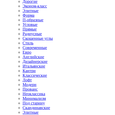
Дорогие
Эконом-класс
Элитные
Форма
П-образные
Угловые
Прямые
Радиусные
Скошенные углы
Стиль
Современные
Евро
Английские
Дизайнерские
Итальянские
Кантри
Классические
Лофт
Модерн
Прованс
Неоклассика
Минимализм
Под старину
Скандинавские
Элитные