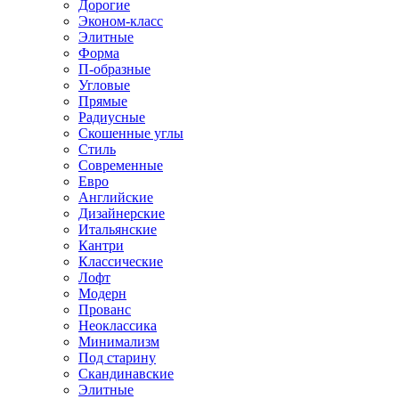
Дорогие
Эконом-класс
Элитные
Форма
П-образные
Угловые
Прямые
Радиусные
Скошенные углы
Стиль
Современные
Евро
Английские
Дизайнерские
Итальянские
Кантри
Классические
Лофт
Модерн
Прованс
Неоклассика
Минимализм
Под старину
Скандинавские
Элитные