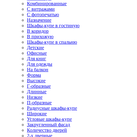
Комбинированные
С витражами
С фотопечатью
Назначение
Шкафы-купе в гостиную
В коридор
В прихожую
Шкафы-купе в спальню
Детские
Офисные
Для книг
Для одежды
На балкон
Форма
Высокие
Г-образные
Длинные
Низкие
П-образные
Радиусные шкафы-купе
Широкие
Угловые шкафы-купе
Закругленный фасад
Количество дверей
2-х дверные