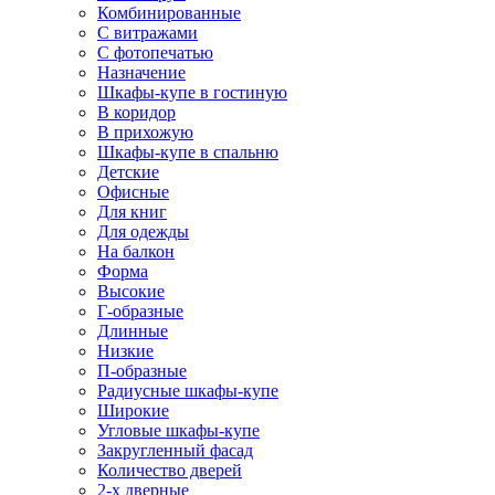
Комбинированные
С витражами
С фотопечатью
Назначение
Шкафы-купе в гостиную
В коридор
В прихожую
Шкафы-купе в спальню
Детские
Офисные
Для книг
Для одежды
На балкон
Форма
Высокие
Г-образные
Длинные
Низкие
П-образные
Радиусные шкафы-купе
Широкие
Угловые шкафы-купе
Закругленный фасад
Количество дверей
2-х дверные