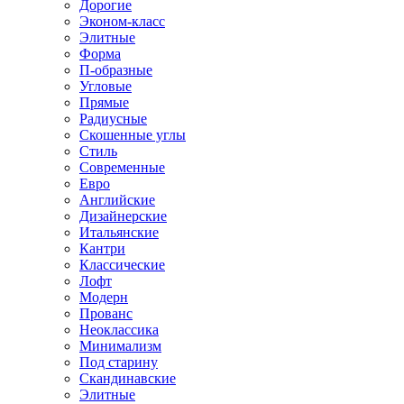
Дорогие
Эконом-класс
Элитные
Форма
П-образные
Угловые
Прямые
Радиусные
Скошенные углы
Стиль
Современные
Евро
Английские
Дизайнерские
Итальянские
Кантри
Классические
Лофт
Модерн
Прованс
Неоклассика
Минимализм
Под старину
Скандинавские
Элитные