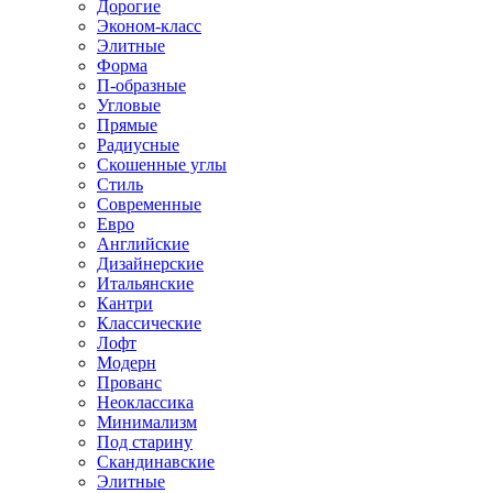
Дорогие
Эконом-класс
Элитные
Форма
П-образные
Угловые
Прямые
Радиусные
Скошенные углы
Стиль
Современные
Евро
Английские
Дизайнерские
Итальянские
Кантри
Классические
Лофт
Модерн
Прованс
Неоклассика
Минимализм
Под старину
Скандинавские
Элитные