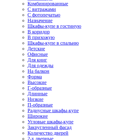
Комбинированные
С витражами
С фотопечатью
Назначение
Шкафы-купе в гостиную
В коридор
В прихожую
Шкафы-купе в спальню
Детские
Офисные
Для книг
Для одежды
На балкон
Форма
Высокие
Г-образные
Длинные
Низкие
П-образные
Радиусные шкафы-купе
Широкие
Угловые шкафы-купе
Закругленный фасад
Количество дверей
2-х дверные