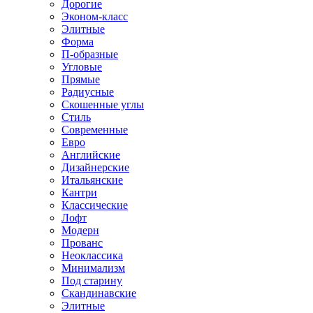
Дорогие
Эконом-класс
Элитные
Форма
П-образные
Угловые
Прямые
Радиусные
Скошенные углы
Стиль
Современные
Евро
Английские
Дизайнерские
Итальянские
Кантри
Классические
Лофт
Модерн
Прованс
Неоклассика
Минимализм
Под старину
Скандинавские
Элитные