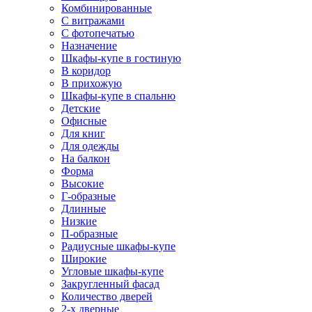
Комбинированные
С витражами
С фотопечатью
Назначение
Шкафы-купе в гостиную
В коридор
В прихожую
Шкафы-купе в спальню
Детские
Офисные
Для книг
Для одежды
На балкон
Форма
Высокие
Г-образные
Длинные
Низкие
П-образные
Радиусные шкафы-купе
Широкие
Угловые шкафы-купе
Закругленный фасад
Количество дверей
2-х дверные