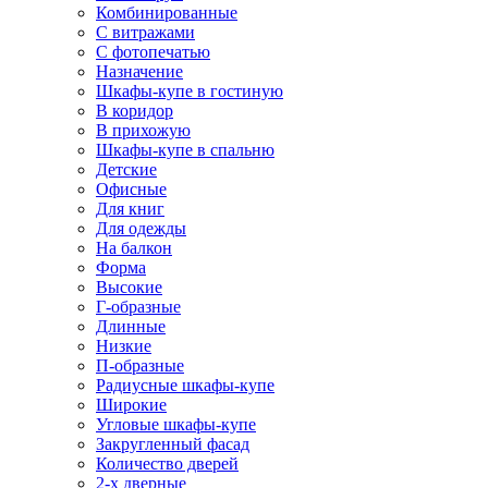
Комбинированные
С витражами
С фотопечатью
Назначение
Шкафы-купе в гостиную
В коридор
В прихожую
Шкафы-купе в спальню
Детские
Офисные
Для книг
Для одежды
На балкон
Форма
Высокие
Г-образные
Длинные
Низкие
П-образные
Радиусные шкафы-купе
Широкие
Угловые шкафы-купе
Закругленный фасад
Количество дверей
2-х дверные