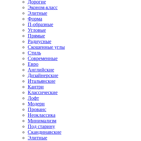
Дорогие
Эконом-класс
Элитные
Форма
П-образные
Угловые
Прямые
Радиусные
Скошенные углы
Стиль
Современные
Евро
Английские
Дизайнерские
Итальянские
Кантри
Классические
Лофт
Модерн
Прованс
Неоклассика
Минимализм
Под старину
Скандинавские
Элитные