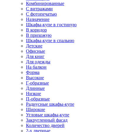
Комбинированные
С витражами
С фотопечатью
Назначение
Шкафы-купе в гостиную
В коридор
В прихожую
Шкафы-купе в спальню
Детские
Офисные
Для книг
Для одежды
На балкон
Форма
Высокие
Г-образные
Длинные
Низкие
П-образные
Радиусные шкафы-купе
Широкие
Угловые шкафы-купе
Закругленный фасад
Количество дверей
2-х дверные