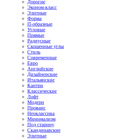
Дорогие
Эконом-класс
Элитные
Форма
П-образные
Угловые
Прямые
Радиусные
Скошенные углы
Стиль
Современные
Евро
Английские
Дизайнерские
Итальянские
Кантри
Классические
Лофт
Модерн
Прованс
Неоклассика
Минимализм
Под старину
Скандинавские
Элитные