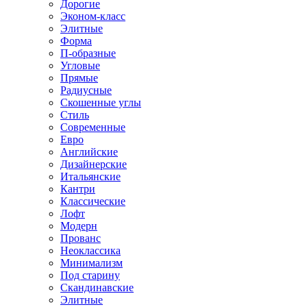
Дорогие
Эконом-класс
Элитные
Форма
П-образные
Угловые
Прямые
Радиусные
Скошенные углы
Стиль
Современные
Евро
Английские
Дизайнерские
Итальянские
Кантри
Классические
Лофт
Модерн
Прованс
Неоклассика
Минимализм
Под старину
Скандинавские
Элитные