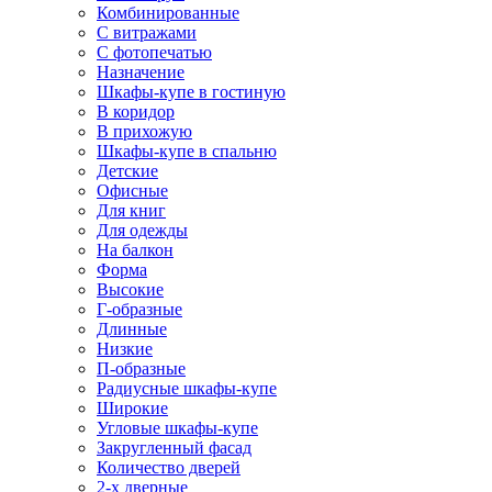
Комбинированные
С витражами
С фотопечатью
Назначение
Шкафы-купе в гостиную
В коридор
В прихожую
Шкафы-купе в спальню
Детские
Офисные
Для книг
Для одежды
На балкон
Форма
Высокие
Г-образные
Длинные
Низкие
П-образные
Радиусные шкафы-купе
Широкие
Угловые шкафы-купе
Закругленный фасад
Количество дверей
2-х дверные