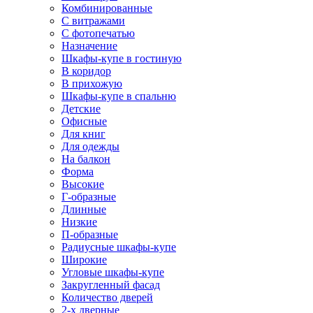
Комбинированные
С витражами
С фотопечатью
Назначение
Шкафы-купе в гостиную
В коридор
В прихожую
Шкафы-купе в спальню
Детские
Офисные
Для книг
Для одежды
На балкон
Форма
Высокие
Г-образные
Длинные
Низкие
П-образные
Радиусные шкафы-купе
Широкие
Угловые шкафы-купе
Закругленный фасад
Количество дверей
2-х дверные