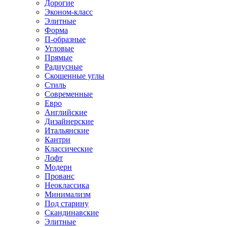
Дорогие
Эконом-класс
Элитные
Форма
П-образные
Угловые
Прямые
Радиусные
Скошенные углы
Стиль
Современные
Евро
Английские
Дизайнерские
Итальянские
Кантри
Классические
Лофт
Модерн
Прованс
Неоклассика
Минимализм
Под старину
Скандинавские
Элитные