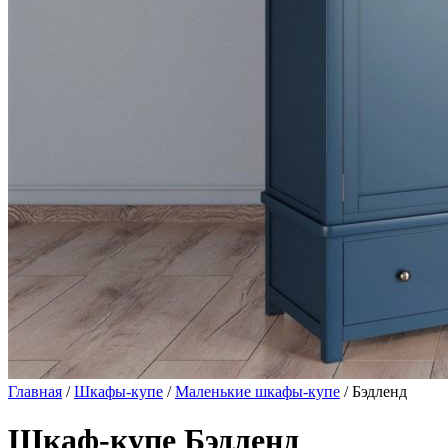
Главная
/
Шкафы-купе
/
Маленькие шкафы-купе
/ Бэдленд
Шкаф-купе Бэдленд