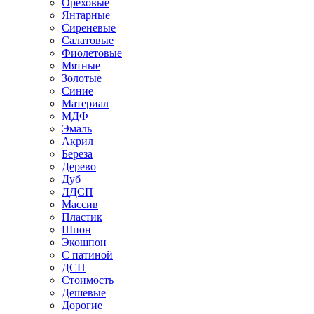
Ореховые
Янтарные
Сиреневые
Салатовые
Фиолетовые
Мятные
Золотые
Синие
Материал
МДФ
Эмаль
Акрил
Береза
Дерево
Дуб
ЛДСП
Массив
Пластик
Шпон
Экошпон
С патиной
ДСП
Стоимость
Дешевые
Дорогие