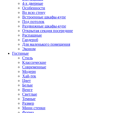
4-х дверные
Особенности
Во всю стену
Встроенные шкафы-купе
Под потолок
Раздвижные шкафы-купе
Открытая секция посередине
Распашные
Гардероб
Для маленького помещения
Эконом
Гостиные
Стиль
Классические
Современные
Модерн
Хай-тек
Цвет
Белые
Венге
Светлые
Темные
Размер
Мини стенки
Форма