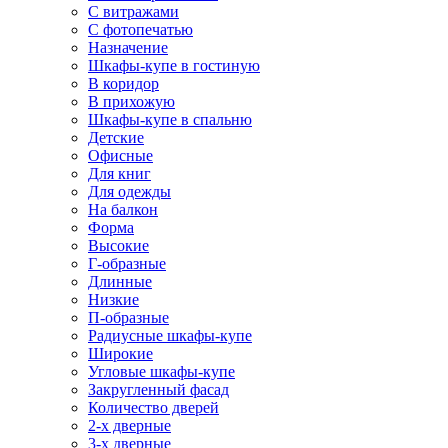
С витражами
С фотопечатью
Назначение
Шкафы-купе в гостиную
В коридор
В прихожую
Шкафы-купе в спальню
Детские
Офисные
Для книг
Для одежды
На балкон
Форма
Высокие
Г-образные
Длинные
Низкие
П-образные
Радиусные шкафы-купе
Широкие
Угловые шкафы-купе
Закругленный фасад
Количество дверей
2-х дверные
3-х дверные