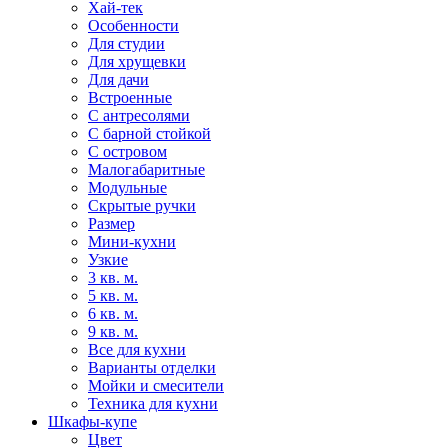
Хай-тек
Особенности
Для студии
Для хрущевки
Для дачи
Встроенные
С антресолями
С барной стойкой
С островом
Малогабаритные
Модульные
Скрытые ручки
Размер
Мини-кухни
Узкие
3 кв. м.
5 кв. м.
6 кв. м.
9 кв. м.
Все для кухни
Варианты отделки
Мойки и смесители
Техника для кухни
Шкафы-купе
Цвет