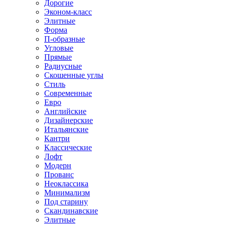
Дорогие
Эконом-класс
Элитные
Форма
П-образные
Угловые
Прямые
Радиусные
Скошенные углы
Стиль
Современные
Евро
Английские
Дизайнерские
Итальянские
Кантри
Классические
Лофт
Модерн
Прованс
Неоклассика
Минимализм
Под старину
Скандинавские
Элитные