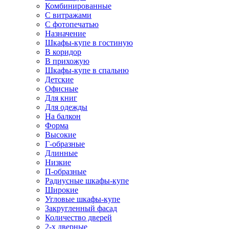
Комбинированные
С витражами
С фотопечатью
Назначение
Шкафы-купе в гостиную
В коридор
В прихожую
Шкафы-купе в спальню
Детские
Офисные
Для книг
Для одежды
На балкон
Форма
Высокие
Г-образные
Длинные
Низкие
П-образные
Радиусные шкафы-купе
Широкие
Угловые шкафы-купе
Закругленный фасад
Количество дверей
2-х дверные