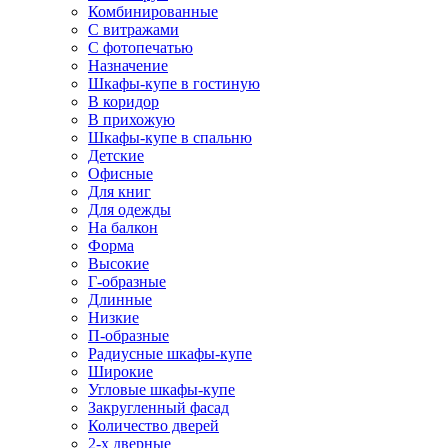
Комбинированные
С витражами
С фотопечатью
Назначение
Шкафы-купе в гостиную
В коридор
В прихожую
Шкафы-купе в спальню
Детские
Офисные
Для книг
Для одежды
На балкон
Форма
Высокие
Г-образные
Длинные
Низкие
П-образные
Радиусные шкафы-купе
Широкие
Угловые шкафы-купе
Закругленный фасад
Количество дверей
2-х дверные