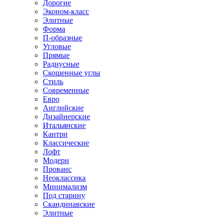
Дорогие
Эконом-класс
Элитные
Форма
П-образные
Угловые
Прямые
Радиусные
Скошенные углы
Стиль
Современные
Евро
Английские
Дизайнерские
Итальянские
Кантри
Классические
Лофт
Модерн
Прованс
Неоклассика
Минимализм
Под старину
Скандинавские
Элитные