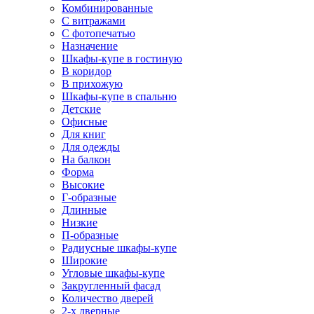
Комбинированные
С витражами
С фотопечатью
Назначение
Шкафы-купе в гостиную
В коридор
В прихожую
Шкафы-купе в спальню
Детские
Офисные
Для книг
Для одежды
На балкон
Форма
Высокие
Г-образные
Длинные
Низкие
П-образные
Радиусные шкафы-купе
Широкие
Угловые шкафы-купе
Закругленный фасад
Количество дверей
2-х дверные