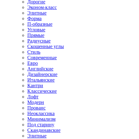
Дорогие
Эконом-класс
Элитные
Форма
П-образные
Угловые
Прямые
Радиусные
Скошенные углы
Стиль
Современные
Евро
Английские
Дизайнерские
Итальянские
Кантри
Классические
Лофт
Модерн
Прованс
Неоклассика
Минимализм
Под старину
Скандинавские
Элитные