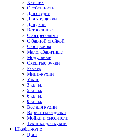
Хай-тек
Особенности
Для студии
Для хрущевки
Для дачи
Встроенные
С антресолями
С барной стойкой
С островом
Малогабаритные
Модульные
Скрытые ручки
Размер
Мини-кухни
Узкие
3 кв. м.
5 кв. м.
6 кв. м.
9 кв. м.
Все для кухни
Варианты отделки
Мойки и смесители
Техника для кухни
Шкафы-купе
Цвет