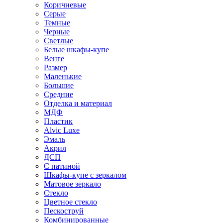
Коричневые
Серые
Темные
Черные
Светлые
Белые шкафы-купе
Венге
Размер
Маленькие
Большие
Средние
Отделка и материал
МДФ
Пластик
Alvic Luxe
Эмаль
Акрил
ДСП
С патиной
Шкафы-купе с зеркалом
Матовое зеркало
Стекло
Цветное стекло
Пескоструй
Комбинированные