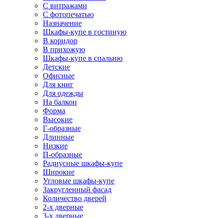
С витражами
С фотопечатью
Назначение
Шкафы-купе в гостиную
В коридор
В прихожую
Шкафы-купе в спальню
Детские
Офисные
Для книг
Для одежды
На балкон
Форма
Высокие
Г-образные
Длинные
Низкие
П-образные
Радиусные шкафы-купе
Широкие
Угловые шкафы-купе
Закругленный фасад
Количество дверей
2-х дверные
3-х дверные