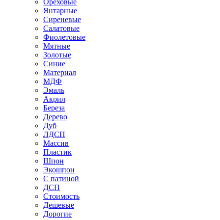
Ореховые
Янтарные
Сиреневые
Салатовые
Фиолетовые
Мятные
Золотые
Синие
Материал
МДФ
Эмаль
Акрил
Береза
Дерево
Дуб
ЛДСП
Массив
Пластик
Шпон
Экошпон
С патиной
ДСП
Стоимость
Дешевые
Дорогие