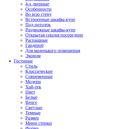
4-х дверные
Особенности
Во всю стену
Встроенные шкафы-купе
Под потолок
Раздвижные шкафы-купе
Открытая секция посередине
Распашные
Гардероб
Для маленького помещения
Эконом
Гостиные
Стиль
Классические
Современные
Модерн
Хай-тек
Цвет
Белые
Венге
Светлые
Темные
Размер
Мини стенки
Форма