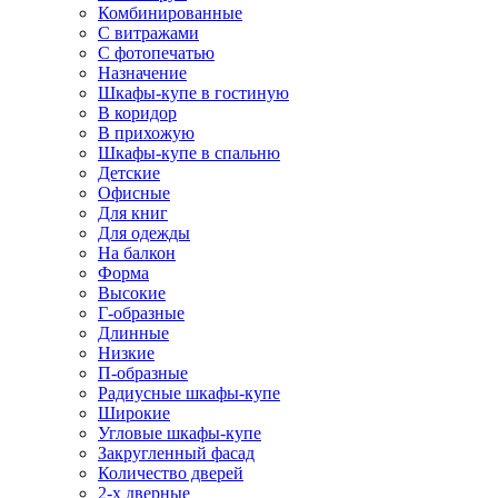
Комбинированные
С витражами
С фотопечатью
Назначение
Шкафы-купе в гостиную
В коридор
В прихожую
Шкафы-купе в спальню
Детские
Офисные
Для книг
Для одежды
На балкон
Форма
Высокие
Г-образные
Длинные
Низкие
П-образные
Радиусные шкафы-купе
Широкие
Угловые шкафы-купе
Закругленный фасад
Количество дверей
2-х дверные