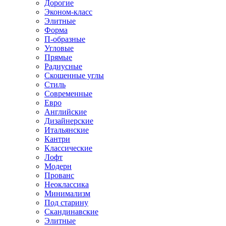
Дорогие
Эконом-класс
Элитные
Форма
П-образные
Угловые
Прямые
Радиусные
Скошенные углы
Стиль
Современные
Евро
Английские
Дизайнерские
Итальянские
Кантри
Классические
Лофт
Модерн
Прованс
Неоклассика
Минимализм
Под старину
Скандинавские
Элитные