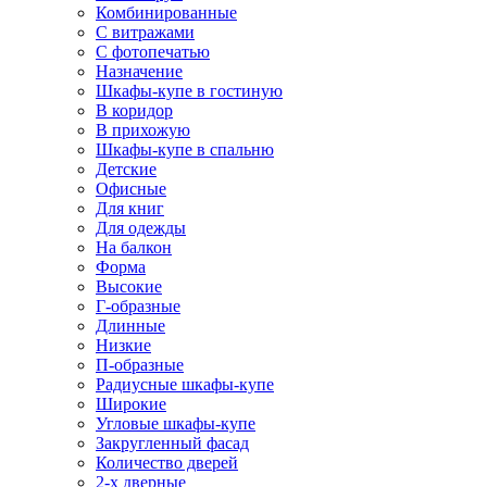
Комбинированные
С витражами
С фотопечатью
Назначение
Шкафы-купе в гостиную
В коридор
В прихожую
Шкафы-купе в спальню
Детские
Офисные
Для книг
Для одежды
На балкон
Форма
Высокие
Г-образные
Длинные
Низкие
П-образные
Радиусные шкафы-купе
Широкие
Угловые шкафы-купе
Закругленный фасад
Количество дверей
2-х дверные