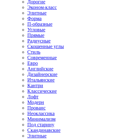
Дорогие
Эконом-класс
Элитные
Форма
П-образные
Угловые
Прямые
Радиусные
Скошенные углы
Стиль
Современные
Евро
Английские
Дизайнерские
Итальянские
Кантри
Классические
Лофт
Модерн
Прованс
Неоклассика
Минимализм
Под старину
Скандинавские
Элитные