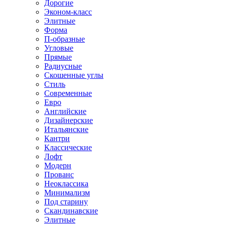
Дорогие
Эконом-класс
Элитные
Форма
П-образные
Угловые
Прямые
Радиусные
Скошенные углы
Стиль
Современные
Евро
Английские
Дизайнерские
Итальянские
Кантри
Классические
Лофт
Модерн
Прованс
Неоклассика
Минимализм
Под старину
Скандинавские
Элитные