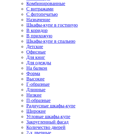
Комбинированные
С витражами
С фотопечатью
Назначение
Шкафы-купе в гостиную
В коридор
В прихожую
Шкафы-купе в спальню
Детские
Офисные
Для книг
Для одежды
На балкон
Форма
Высокие
Г-образные
Длинные
Низкие
П-образные
Радиусные шкафы-купе
Широкие
Угловые шкафы-купе
Закругленный фасад
Количество дверей
2-х дверные